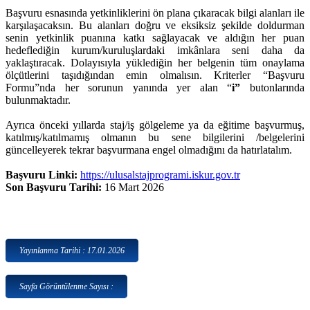
Başvuru esnasında yetkinliklerini ön plana çıkaracak bilgi alanları ile
karşılaşacaksın. Bu alanları doğru ve eksiksiz şekilde doldurman
senin yetkinlik puanına katkı sağlayacak ve aldığın her puan
hedeflediğin kurum/kuruluşlardaki imkânlara seni daha da
yaklaştıracak. Dolayısıyla yüklediğin her belgenin tüm onaylama
ölçütlerini taşıdığından emin olmalısın. Kriterler “Başvuru
Formu”nda her sorunun yanında yer alan “
i”
butonlarında
bulunmaktadır.
Ayrıca önceki yıllarda staj/iş gölgeleme ya da eğitime başvurmuş,
katılmış/katılmamış olmanın bu sene bilgilerini /belgelerini
güncelleyerek tekrar başvurmana engel olmadığını da hatırlatalım.
Başvuru Linki:
https://ulusalstajprogrami.iskur.gov.tr
Son Başvuru Tarihi:
16 Mart 2026
Yayınlanma Tarihi : 17.01.2026
Sayfa Görüntülenme Sayısı :