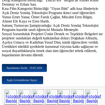
Dergi Kategorisi Birinciliği: "Zinciri Kır" dergisi ile Ahmet Kutlu
Demiray ve Erhan Sarı.
Kısa Film Kategorisi Birinciliği: "Oyun Bitti" adlı kısa filmleriyle
Açık Deniz Sondaj Teknolojisi Programı ikinci sınıf öğrencileri
Yunus Emre Yanar, Ömer Faruk Çağlar, Mücahit Eren Bilgin,
Ahmet Efe Kaya ve Eren Hartlı.
Satranç Turnuvası Şampiyonluğu: Açık Deniz Sondaj Teknolojisi
Programı hazırlık sınıfı öğrencisi Mustafa Menteşile.
Sosyal Sorumluluk Projeleri Üstün Destek ve Teşekkür Belgeleri ise
projelere sundukları değerli katkılardan dolayı Doğukan Albuzlu,
Açelya Umucu ve Kadirhan Yusuf Dinç isimli öğrencilere verildi.
Ürettikleri nitelikli içeriklerle kurumsal vizyona katkı sağlayan ve
sosyal duyarlılıklarıyla örnek olan tüm öğrenciler tebrik edilerek,
başarılarının devamı dilendi.
Yayınlanma Tarihi : 19.05.2026
Sayfa Görüntülenme Sayısı :